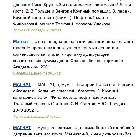
древнем Риме Крупный и политически влиятельный богач
(ист.). 2. В Польше и Венгрии Крупный помещик. 3. перен.
Крупный капиталист (книжн.). Нефтяной магнат.
Финансовый магнат. Толковый словарь Ушакова …
Толковый словарь Ушакова
Магнат
— от лат. magnatus богатый, знатный человек; англ.
5
magnate представитель крупного промышленного и
финансового капитала; лицо, аккумулирующее
значительные суммы денег. Словарь бизнес терминов.
Академик.ру. 2001 …
Словарь бизнес-терминов
МАГНАТ
— МАГНАТ, а, муж. 1. В старой Польше и Венгрии:
6
обладатель больших поместий, богатств. 2. Крупный
капиталист, богач. Финансовые, нефтяные магнаты.
Толковый словарь Ожегова. С.И. Ожегов, Н.Ю. Шведова.
1949 1992 …
Толковый словарь Ожегова
МАГНАТ
— муж., лат. вельможа, весьма богатый столбовой
7
дворянин высшего круга. Магнатский, к нему относящийся