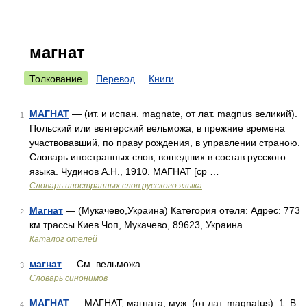
магнат
Толкование
Перевод
Книги
МАГНАТ
— (ит. и испан. magnate, от лат. magnus великий).
1
Польский или венгерский вельможа, в прежние времена
участвовавший, по праву рождения, в управлении страною.
Словарь иностранных слов, вошедших в состав русского
языка. Чудинов А.Н., 1910. МАГНАТ [ср …
Словарь иностранных слов русского языка
Магнат
— (Мукачево,Украина) Категория отеля: Адрес: 773
2
км трассы Киев Чоп, Мукачево, 89623, Украина …
Каталог отелей
магнат
— См. вельможа …
3
Словарь синонимов
МАГНАТ
— МАГНАТ, магната, муж. (от лат. magnatus). 1. В
4