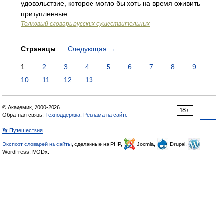
удовольствие, которое могло бы хоть на время оживить
притупленные …
Толковый словарь русских существительных
Страницы
Следующая
→
1
2
3
4
5
6
7
8
9
10
11
12
13
© Академик, 2000-2026
18+
Обратная связь:
Техподдержка
,
Реклама на сайте
👣 Путешествия
Экспорт словарей на сайты
, сделанные на PHP,
Joomla,
Drupal,
WordPress, MODx.