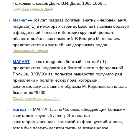
Толковый словарь Даля. В.И. Даль. 1863 1866 …
Толковый словарь Даля
Магнат
— (от лат. magnas богатый, знатный человек; англ.
8
magnate) 1) в некоторых странах Европы (главным образом
в феодальной Польше и Венгрии) крупный феодал,
обладатель больших поместий. В Венгрии М. являлись
представителями знатнейших дворянских родов …
Энциклопедия права
МАГНАТ
— (лат. magnatus богатый, знатный) 1)
9
представитель родовитой и богатой знати в феодальной
Польше. В XIV XV вв. польское рыцарство получило ряд
привилегий и политических прав, которыми
воспользовались главным образом М. Королевская власть
была под&#8230; …
Юридическая энциклопедия
магнат
— МАГНАТ1, а, м Человек, обладающий большим
10
капиталом, крупный делец. Этот магнат
золотопромышленник, как какой то французский король,
готов был платить десятки тысяч за всякое новое